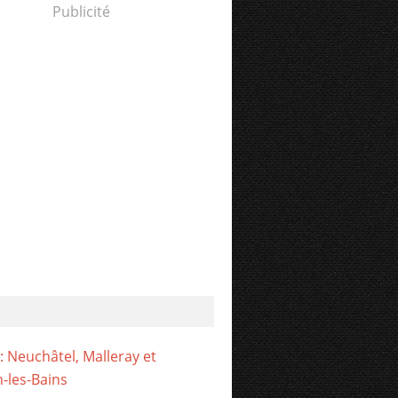
Publicité
: Neuchâtel, Malleray et
-les-Bains