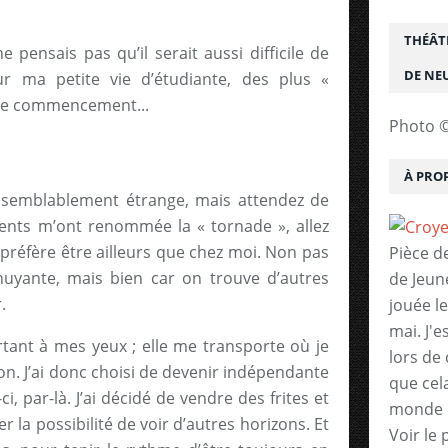
THÉÂT
pensais pas qu’il serait aussi difficile de
DE NE
r ma petite vie d’étudiante, des plus «
le commencement...
Photo ©
.
À PRO
semblablement étrange, mais attendez de
arents m’ont renommée la « tornade », allez
je préfère être ailleurs que chez moi. Non pas
Pièce d
nuyante, mais bien car on trouve d’autres
de Jeun
.
jouée le
mai. J'
rtant à mes yeux ; elle me transporte où je
lors de 
on. J’ai donc choisi de devenir indépendante
que cela
i, par-là. J’ai décidé de vendre des frites et
monde 
a possibilité de voir d’autres horizons. Et
Voir le 