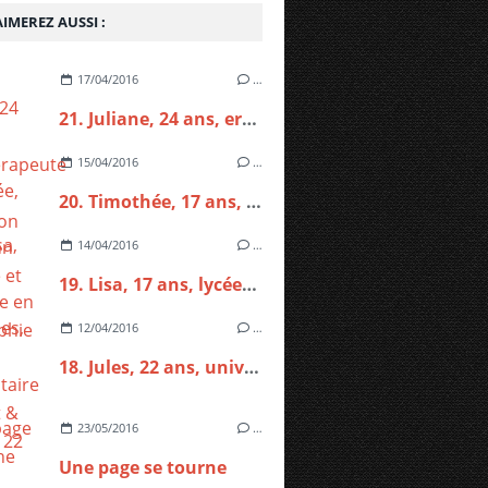
IMEREZ AUSSI :
17/04/2016
…
21. Juliane, 24 ans, ergothérapeute en formation
15/04/2016
…
20. Timothée, 17 ans, lycéen en biologie et chimie
14/04/2016
…
19. Lisa, 17 ans, lycéenne en philosophie
12/04/2016
…
18. Jules, 22 ans, universitaire en droit & Florent, 22 ans, universitaire en management
23/05/2016
…
Une page se tourne