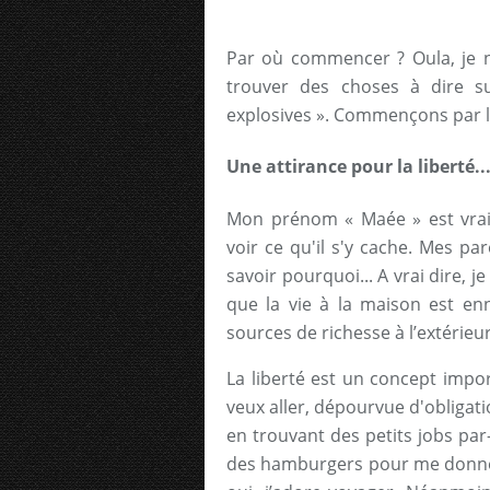
Par où commencer ? Oula, je ne 
trouver des choses à dire su
explosives ». Commençons par 
Une attirance pour la liberté..
Mon prénom « Maée » est vrai
voir ce qu'il s'y cache. Mes p
savoir pourquoi... A vrai dire, 
que la vie à la maison est en
sources de richesse à l’extérieur
La liberté est un concept impo
veux aller, dépourvue d'obligati
en trouvant des petits jobs par-c
des hamburgers pour me donner l