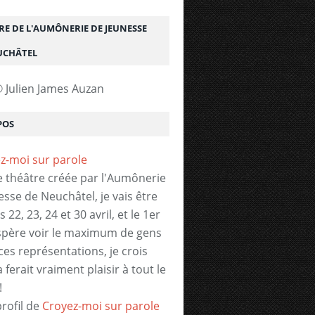
RE DE L'AUMÔNERIE DE JEUNESSE
UCHÂTEL
 Julien James Auzan
POS
e théâtre créée par l'Aumônerie
esse de Neuchâtel, je vais être
s 22, 23, 24 et 30 avril, et le 1er
espère voir le maximum de gens
ces représentations, je crois
 ferait vraiment plaisir à tout le
!
profil de
Croyez-moi sur parole