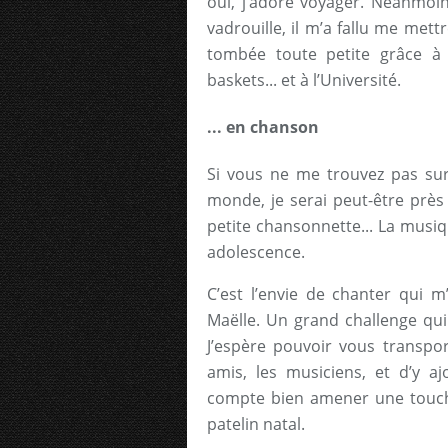
oui, j’adore voyager. Néanmoin
vadrouille, il m’a fallu me met
tombée toute petite grâce à 
baskets... et à l’Université.
... en chanson
Si vous ne me trouvez pas sur
monde, je serai peut-être prè
petite chansonnette... La musi
adolescence.
C’est l’envie de chanter qui m
Maëlle. Un grand challenge qui
J’espère pouvoir vous transp
amis, les musiciens, et d’y aj
compte bien amener une touche
patelin natal.