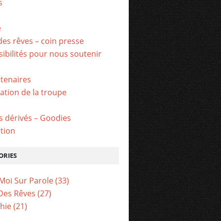
s
e
 des rêves – coin presse
sibilités pour nous soutenir
tenaires
ation de la troupe
s dérivés – Goodies
tion
ORIES
Moi Sur Parole
(33)
 Des Rêves
(27)
hie
(21)