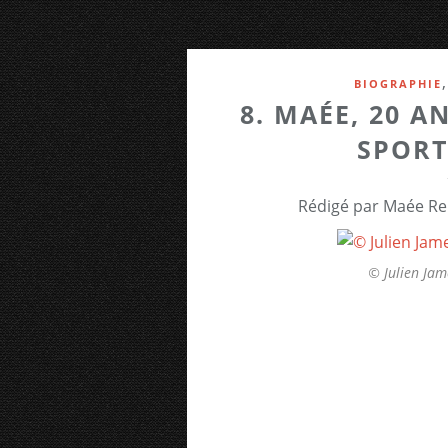
BIOGRAPHIE
8. MAÉE, 20 A
SPORT
Rédigé par Maée Re
© Julien Jam