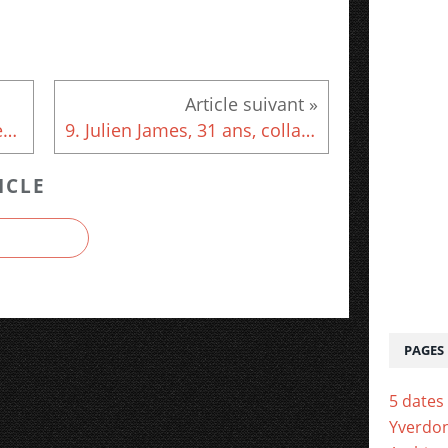
7. Matthieu, 14 ans, collégien et musicien en formation
9. Julien James, 31 ans, collaborateur scientifique en éducation
ICLE
PAGES
5 dates 
Yverdon