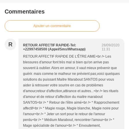
Commentaires
Ajouter un commentaire
R
RETOUR AFFECTIF RAPIDE-Tel:
28/09/2020
+22997458500 (Appel/Sms/Whatsapp)
11:31
RETOUR AFFECTIF RAPIDE DE L'ÊTRE AIME<br /> Les
blessures d'amour font très mal si bien qu'on arrive pas
souvent à oublier. Alors en amour, il vaut mieux prévenir que
guérir. mais comme le malheur ne prévient pas,voici quelques
solutions du puissant Maitre Marabout SANTOS pour vous
aider à retrouver votre sourire en cas de problèmes
d'amour,retour d'affection,attirance et autres...<br /> les rituels
d'amour et de retour d'affection du maitre marabout
SANTOS<br /> * Retour de l'être aimé<br /> * Rapprochement
affectif<br /> * Magie rouge, Magie blanche, Magie noire pour
l'amour<br /> * Jeter un sort pour le retour de l'amour
perdu<br /> * Médium Marabout, rencontrer l'amour<br /> *
Mage spécialiste de l'amour<br /> * Envoutement,