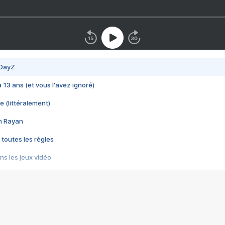
 DayZ
 a 13 ans (et vous l'avez ignoré)
e (littéralement)
im Rayan
 toutes les règles
s les jeux vidéo
us choquant de Rockstar ? - Le scandale BULLY
e plus moche de Steam
du RÊVE tourne au CAUCHEMAR