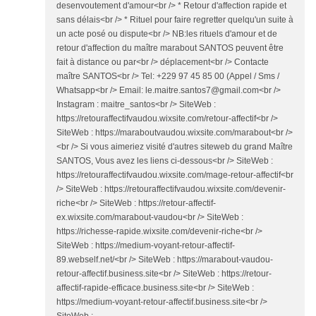
desenvoutement d'amour<br /> * Retour d'affection rapide et
sans délais<br /> * Rituel pour faire regretter quelqu'un suite à
un acte posé ou dispute<br /> NB:les rituels d'amour et de
retour d'affection du maître marabout SANTOS peuvent être
fait à distance ou par<br /> déplacement<br /> Contacte
maître SANTOS<br /> Tel: +229 97 45 85 00 (Appel / Sms /
Whatsapp<br /> Email: le.maitre.santos7@gmail.com<br />
Instagram : maitre_santos<br /> SiteWeb :
https://retouraffectifvaudou.wixsite.com/retour-affectif<br />
SiteWeb : https://maraboutvaudou.wixsite.com/marabout<br />
<br /> Si vous aimeriez visité d'autres siteweb du grand Maître
SANTOS, Vous avez les liens ci-dessous<br /> SiteWeb :
https://retouraffectifvaudou.wixsite.com/mage-retour-affectif<br
/> SiteWeb : https://retouraffectifvaudou.wixsite.com/devenir-
riche<br /> SiteWeb : https://retour-affectif-
ex.wixsite.com/marabout-vaudou<br /> SiteWeb :
https://richesse-rapide.wixsite.com/devenir-riche<br />
SiteWeb : https://medium-voyant-retour-affectif-
89.webself.net/<br /> SiteWeb : https://marabout-vaudou-
retour-affectif.business.site<br /> SiteWeb : https://retour-
affectif-rapide-efficace.business.site<br /> SiteWeb :
https://medium-voyant-retour-affectif.business.site<br />