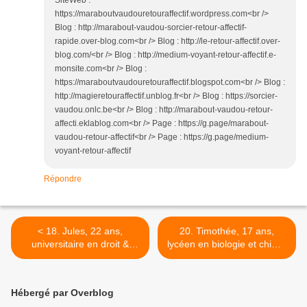
SiteWeb :
https://maraboutvaudouretouraffectif.wordpress.com<br />
Blog : http://marabout-vaudou-sorcier-retour-affectif-
rapide.over-blog.com<br /> Blog : http://le-retour-affectif.over-
blog.com/<br /> Blog : http://medium-voyant-retour-affectif.e-
monsite.com<br /> Blog :
https://maraboutvaudouretouraffectif.blogspot.com<br /> Blog :
http://magieretouraffectif.unblog.fr<br /> Blog : https://sorcier-
vaudou.onlc.be<br /> Blog : http://marabout-vaudou-retour-
affecti.eklablog.com<br /> Page : https://g.page/marabout-
vaudou-retour-affectif<br /> Page : https://g.page/medium-
voyant-retour-affectif
Répondre
< 18. Jules, 22 ans,
20. Timothée, 17 ans,
universitaire en droit &
lycéen en biologie et chimie
Florent, 22 ans,
>
universitaire en
management
Hébergé par Overblog