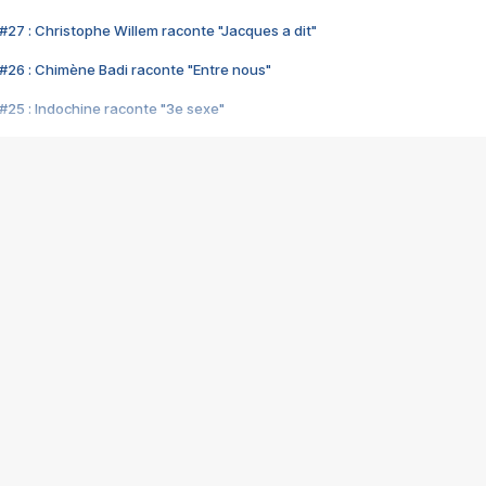
#27 : Christophe Willem raconte "Jacques a dit"
#26 : Chimène Badi raconte "Entre nous"
#25 : Indochine raconte "3e sexe"
#24 : Zaho raconte "C'est chelou"
#23 : Patrick Bruel raconte "Au café des délices"
#22 : Kyo raconte "Le chemin"
#21 : Nolwenn Leroy raconte "Cassé"
#20 : Patrick Hernandez raconte "Born to be alive"
#19 : Lorie raconte "Près de moi"
#18 : Michael Jones raconte "A nos actes manqués" (avec Jean-Jacque
#17 : Khaled raconte "Aïcha"
#16 : Corneille raconte "Parce qu'on vient de loin"